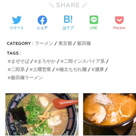
SHARE
LINE
ツイート
シェア
はてブ
Pocket
CATEGORY :
ラーメン
東京都
飯田橋
TAGS :
まぜそば
まろやか
二郎インスパイア系
二郎系
土曜営業
極太ちぢれ麺
濃厚
飯田橋ラーメン