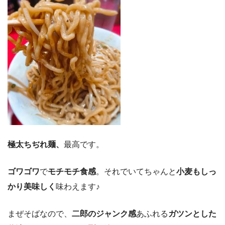
極太ちぢれ麺、
最高です。
ゴワゴワ
で
モチモチ食感
。それでいてちゃんと
小麦もしっ
かり美味しく
味わえます♪
まぜそばなので、
二郎のジャンク感
あふれる
ガツンとした