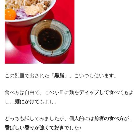
この別皿で出された「
黒脂
」。こいつも使います。
食べ方は自由で、この小皿に麺を
ディップして
食べてもよ
し。
麺にかけて
もよし。
どっちも試してみましたが、個人的には
前者の食べ方
が、
香ばしい香りが強くて好き
でした♪