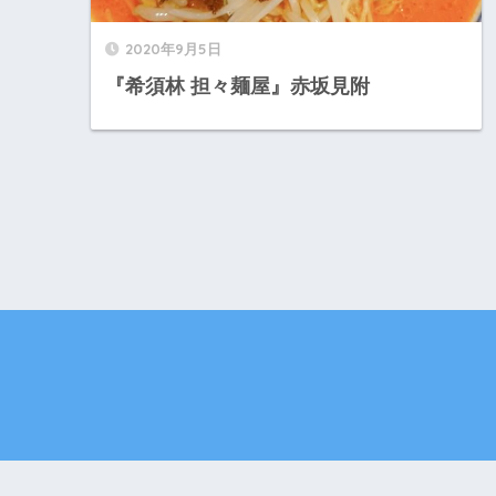
2020年9月5日
『希須林 担々麺屋』赤坂見附