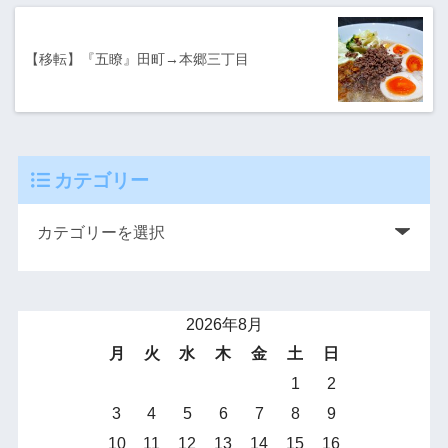
【移転】『五瞭』田町→本郷三丁目
カテゴリー
2026年8月
月
火
水
木
金
土
日
1
2
3
4
5
6
7
8
9
10
11
12
13
14
15
16