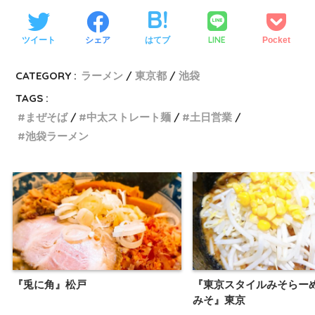
LINE
ツイート
シェア
はてブ
Pocket
CATEGORY :
ラーメン
東京都
池袋
TAGS :
まぜそば
中太ストレート麺
土日営業
池袋ラーメン
『兎に角』松戸
『東京スタイルみそらーめ
みそ』東京