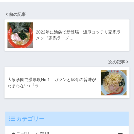
前の記事
2022年に池袋で新登場！濃厚コッテリ家系ラー
メン『家系ラーメ…
次の記事
大泉学園で濃厚度No.1！ガツンと豚骨の旨味が
たまらない♪『ラ…
カテゴリー