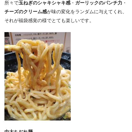
所々で
玉ねぎのシャキシャキ感
・
ガーリックのパンチ力
・
チーズのクリーム感
が味の変化をランダムに与えてくれ、
それが福袋感覚の様でとても楽しいです。
中太ちぢれ麺