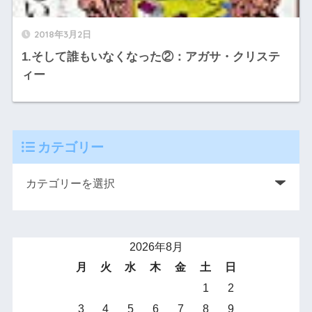
2018年3月2日
1.そして誰もいなくなった②：アガサ・クリステ
ィー
カテゴリー
2026年8月
月
火
水
木
金
土
日
1
2
3
4
5
6
7
8
9