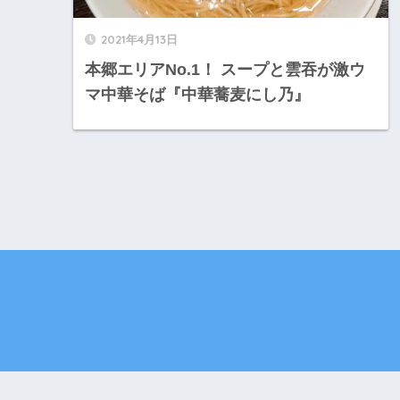
2021年4月13日
本郷エリアNo.1！ スープと雲吞が激ウ
マ中華そば『中華蕎麦にし乃』